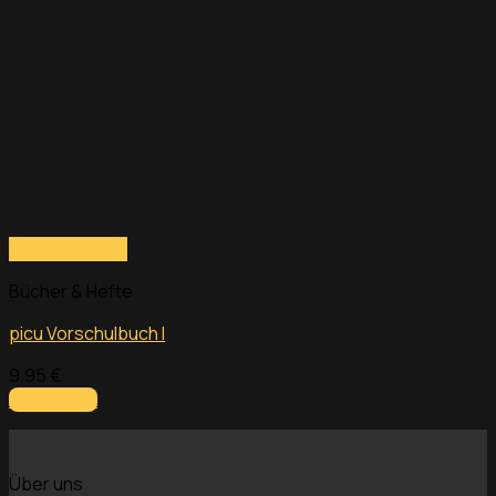
Schnellansicht
Bücher & Hefte
picu Vorschulbuch I
9,95
€
Add to cart
Über uns