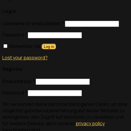
Login
Username or email address
*
Password
*
Remember me
Log in
Lost your password?
Register
Email address
*
Password
*
Wir verwenden deine personenbezogenen Daten, um eine
möglichst gute Benutzererfahrung auf dieser Website zu
ermöglichen, den Zugriff auf dein Konto zu verwalten und
für weitere Zwecke, die in unserer
privacy policy
beschrieben sind.