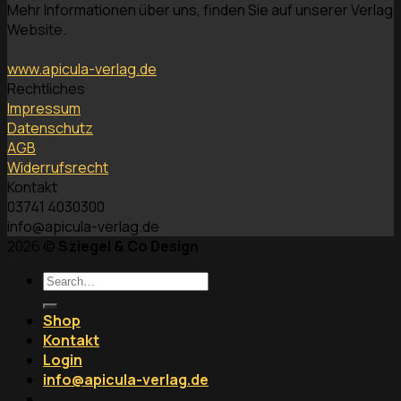
Mehr Informationen über uns, finden Sie auf unserer Verlag
Website.
www.apicula-verlag.de
Rechtliches
Impressum
Datenschutz
AGB
Widerrufsrecht
Kontakt
03741 4030300
info@apicula-verlag.de
2026 ©
Sziegel & Co Design
Search
for:
Shop
Kontakt
Login
info@apicula-verlag.de