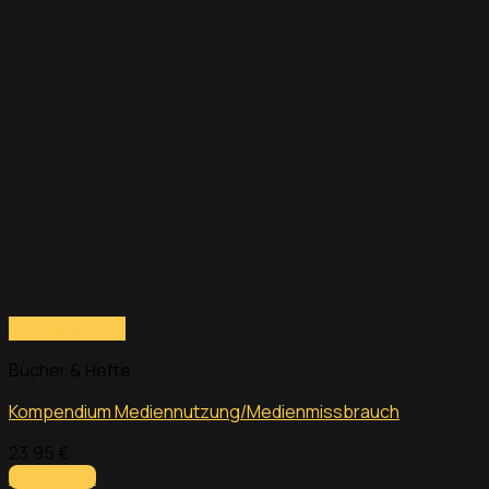
Schnellansicht
Bücher & Hefte
Kompendium Mediennutzung/Medienmissbrauch
23,95
€
Add to cart