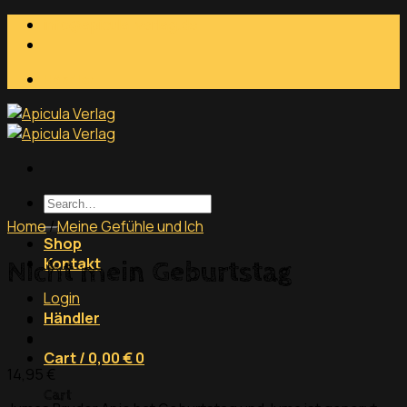
Skip
info@apicula-verlag.de
to
content
Händler
Search
for:
Home
/
Meine Gefühle und Ich
Shop
Kontakt
Nicht mein Geburtstag
Login
Händler
Cart /
0,00
€
0
14,95
€
Cart