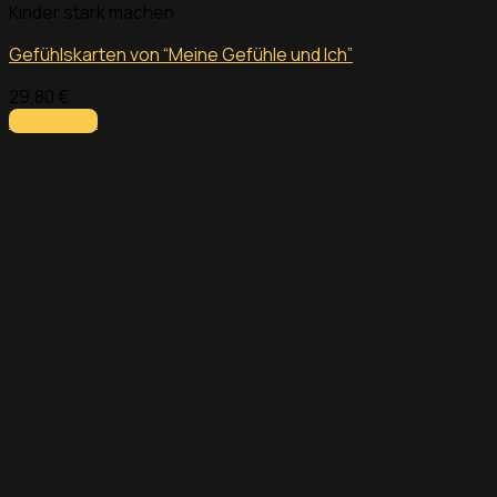
Kinder stark machen
Gefühlskarten von “Meine Gefühle und Ich”
29,80
€
Add to cart