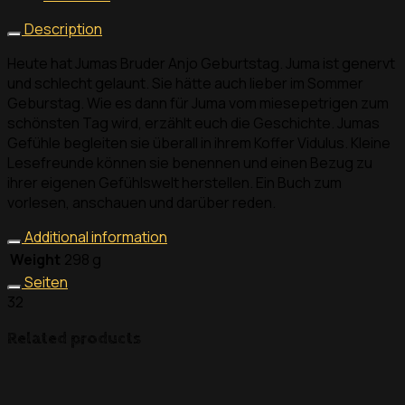
Description
Heute hat Jumas Bruder Anjo Geburtstag. Juma ist genervt
und schlecht gelaunt. Sie hätte auch lieber im Sommer
Geburstag. Wie es dann für Juma vom miesepetrigen zum
schönsten Tag wird, erzählt euch die Geschichte. Jumas
Gefühle begleiten sie überall in ihrem Koffer Vidulus. Kleine
Lesefreunde können sie benennen und einen Bezug zu
ihrer eigenen Gefühlswelt herstellen. Ein Buch zum
vorlesen, anschauen und darüber reden.
Additional information
Weight
298 g
Seiten
32
Related products