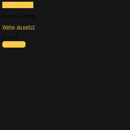
Schnellansicht
Bücher & Hefte
Wehe, du petzt
14,95
€
Add to cart