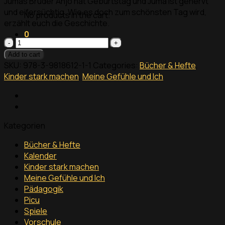
Jumas Bruder Anjo hat Geburtstag und Juma ist genervt
und eifersüchtig. Wie es doch zum schönsten Tag wird,
No products in the cart.
erzählt euch die Geschichte.
0
Nicht
mein
Add to cart
Geburtstag
SKU:
978-3-9818612-1-1
Categories:
Bücher & Hefte
,
quantity
Kinder stark machen
,
Meine Gefühle und Ich
Kategorien
Bücher & Hefte
Kalender
Kinder stark machen
Meine Gefühle und Ich
Pädagogik
Picu
Spiele
Vorschule