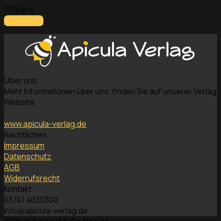
779,00
€
Add to cart
Über uns
Mehr Informationen über uns, finden Sie auf unserer Verlag
Website.
www.apicula-verlag.de
Rechtliches
Impressum
Datenschutz
AGB
Widerrufsrecht
Kontakt
03741 4030300
info@apicula-verlag.de