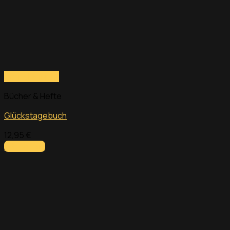
Schnellansicht
Bücher & Hefte
Glückstagebuch
12,95
€
Add to cart