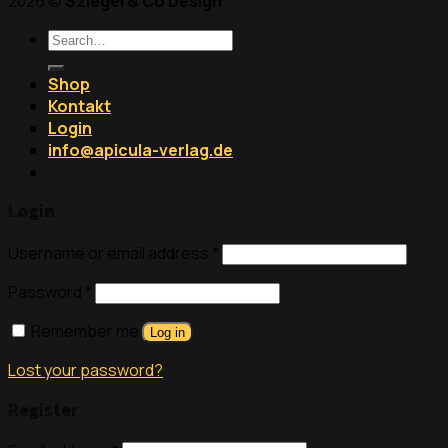
2026 ©
Sziegel & Co Design
Search
for:
Shop
Kontakt
Login
info@apicula-verlag.de
Login
Username or email address
*
Password
*
Remember me
Log in
Lost your password?
Register