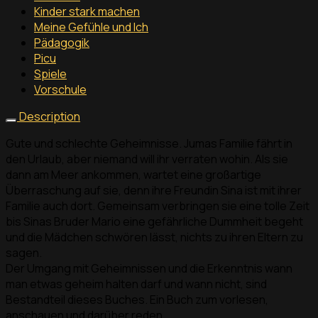
Kinder stark machen
Meine Gefühle und Ich
Pädagogik
Picu
Spiele
Vorschule
Description
Gute und schlechte Geheimnisse. Jumas Familie fährt in
den Urlaub, aber niemand will ihr verraten wohin. Als sie
dann am Meer ankommen, wartet eine großartige
Überraschung auf sie, denn ihre Freundin Sina ist mit ihrer
Familie auch dort. Gemeinsam verbringen sie eine tolle Zeit
bis Sinas Bruder Mario eine gefährliche Dummheit begeht
und die Mädchen schwören lässt, nichts zu ihren Eltern zu
sagen.
Der Umgang mit Geheimnissen und die Erkenntnis wann
man etwas geheim halten darf und wann nicht, sind
Bestandteil dieses Buches. Ein Buch zum vorlesen,
anschauen und darüber reden.