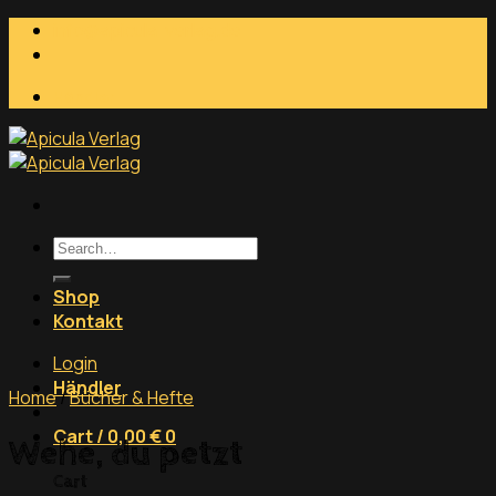
Skip
info@apicula-verlag.de
to
content
Händler
Search
for:
Shop
Kontakt
Login
Händler
Home
/
Bücher & Hefte
Cart /
0,00
€
0
Wehe, du petzt
Cart