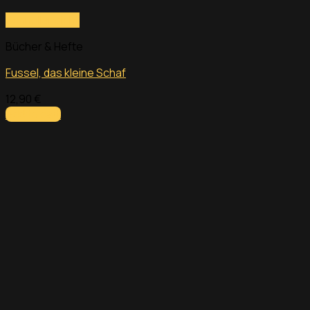
Schnellansicht
Bücher & Hefte
Fussel, das kleine Schaf
12,90
€
Add to cart