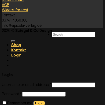
AGB
Widerrufsrecht
Kontakt
03741 4030300
info@apicula-verlag.de
2026 ©
Sziegel & Co Design
Search
for:
Shop
Kontakt
Login
Login
Username or email address
*
Password
*
Remember me
Log in