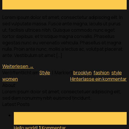
16
Dez.
Lorem ipsum dolor sit amet, consectetur adipiscing elit. In
sed vulputate massa. Fusce ante magna, iaculis ut purus
ut, facilisis ultrices nibh. Quisque commodo nunc eget
tortor dapibus, et tristique magna convallis. Phasellus
egestas nunc eu venenatis vehicula. Phasellus et magna
nulla. Proin ante nunc, mollis a lectus ac, volutpat placerat
ante. Vestibulum sit amet […]
Weiterlesen
→
Veröffentlicht am
Style
|
Markiert
brooklyn
,
fashion
,
style
,
women
Hinterlasse ein kommentar
About
Lorem ipsum dolor sit amet, consectetuer adipiscing elit,
sed diam nonummy nibh euismod tincidunt.
Latest Posts
25
Okt.
Hello world!
1
Kommentar