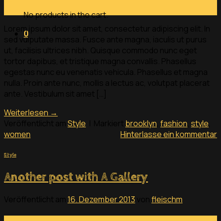
Dez.
No products in the cart.
Lorem ipsum dolor sit amet, consectetur adipiscing elit. In
0
sed vulputate massa. Fusce ante magna, iaculis ut purus
ut, facilisis ultrices nibh. Quisque commodo nunc eget
tortor dapibus, et tristique magna convallis. Phasellus
egestas nunc eu venenatis vehicula. Phasellus et magna
nulla. Proin ante nunc, mollis a lectus ac, volutpat placerat
ante. Vestibulum sit amet […]
Weiterlesen
→
Veröffentlicht am
Style
|
Markiert
brooklyn
,
fashion
,
style
,
women
Hinterlasse ein kommentar
Style
Another post with A Gallery
Veröffentlicht am
16. Dezember 2013
von
fleischm