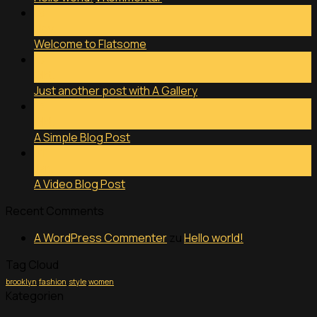
19
Nov.
Welcome to Flatsome
13
Okt.
Just another post with A Gallery
13
Okt.
A Simple Blog Post
01
Jan.
A Video Blog Post
Recent Comments
A WordPress Commenter
zu
Hello world!
Tag Cloud
brooklyn
fashion
style
women
Kategorien