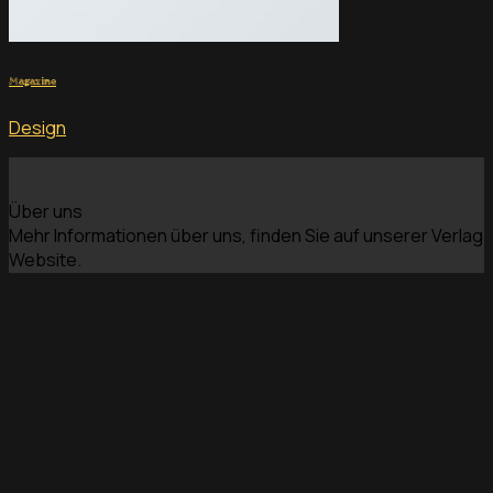
Magazine
Design
Über uns
Mehr Informationen über uns, finden Sie auf unserer Verlag
Website.
www.apicula-verlag.de
Rechtliches
Impressum
Datenschutz
AGB
Widerrufsrecht
Kontakt
03741 4030300