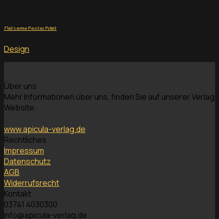
Flatsome Poster Print
Design
Über uns
Mehr Informationen über uns, finden Sie auf unserer Verlag
Website.
www.apicula-verlag.de
Rechtliches
Impressum
Datenschutz
AGB
Widerrufsrecht
Kontakt
03741 4030300
info@apicula-verlag.de