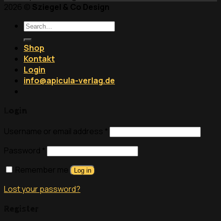
2026 ©
Sziegel & Co Design
Search
for:
Shop
Kontakt
Login
info@apicula-verlag.de
Login
Username or email address
*
Password
*
Remember me
Log in
Lost your password?
Register